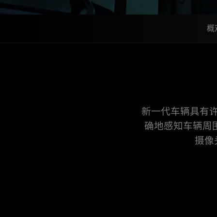
概
新一代车辆具有
确地感知车辆周围所
摄像