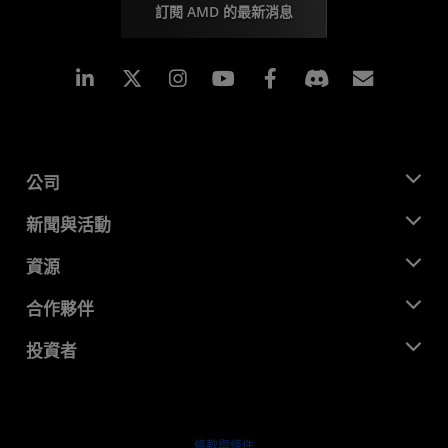
訂閱 AMD 的最新消息
Linkedin
Instagram
Facebook
訂閱
公司
關於 AMD
新聞與活動
管理團隊
新聞室
資源
企業責任
活動
招聘
開發者中心
合作夥伴
媒體庫
聯絡我們
部落格
AMD 合作夥伴中心
投資者
案例研究
授權經銷商
網路研討會
投資者關係
AMD 大學計畫
探索資源
財務資訊
董事會
條款與條件