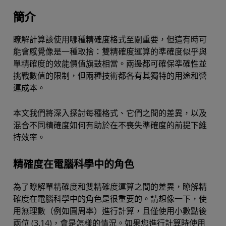
簡介
單精確度與雙精確度的比較
瞭解計算該使用哪種精確度格式至關重要，但這有時可
多精確度與混合精確度的比較
能會感覺像是一種取捨：雙精確度運算的準確度似乎與
取得聯絡
單精確度的效能價值旗鼓相當。兩邊都可確保準確性並
挑戰數值的限制，但兩種技術都各有其獨特的用途和營
運成本。
本文我們將深入探討每種格式、它們之間的差異，以及
混合不同精確度如何有助於在不喪失準確度的前提下維
持效率。
精確度在電腦科學中的角色
為了瞭解單精確度和雙精確度運算之間的差異，瞭解精
確度在電腦科學中的角色是很重要的。請想像一下，使
用無理數（例如圓周率）進行計算，且僅使用小數點後
兩位 (3.14)，會是怎樣的情況。如果您進行計算時使用