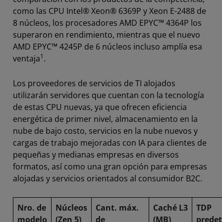
como las CPU Intel® Xeon® 6369P y Xeon E-2488 de
8 núcleos, los procesadores AMD EPYC™ 4364P los
superaron en rendimiento, mientras que el nuevo
AMD EPYC™ 4245P de 6 núcleos incluso amplía esa
1
ventaja
.
Los proveedores de servicios de TI alojados
utilizarán servidores que cuentan con la tecnología
de estas CPU nuevas, ya que ofrecen eficiencia
energética de primer nivel, almacenamiento en la
nube de bajo costo, servicios en la nube nuevos y
cargas de trabajo mejoradas con IA para clientes de
pequeñas y medianas empresas en diversos
formatos, así como una gran opción para empresas
alojadas y servicios orientados al consumidor B2C.
Nro. de
Núcleos
Cant. máx.
Caché L3
TDP
modelo
(Zen 5)
de
(MB)
prede