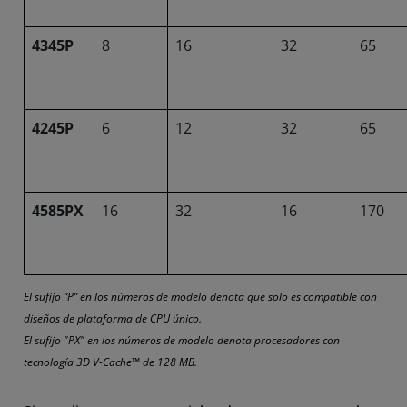
4345P
8
16
32
65
4245P
6
12
32
65
4585PX
16
32
16
170
El sufijo “P” en los números de modelo denota que solo es compatible con
diseños de plataforma de CPU único.
El sufijo "PX" en los números de modelo denota procesadores con
tecnología 3D V-Cache™ de 128 MB.