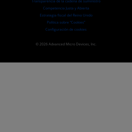
Transparencia de la cadena de suministro
Competencia Justa y Abierta
Estrategia fiscal del Reino Unido
Política sobre “Cookies”
Configuración de cookies
© 2026 Advanced Micro Devices, Inc.