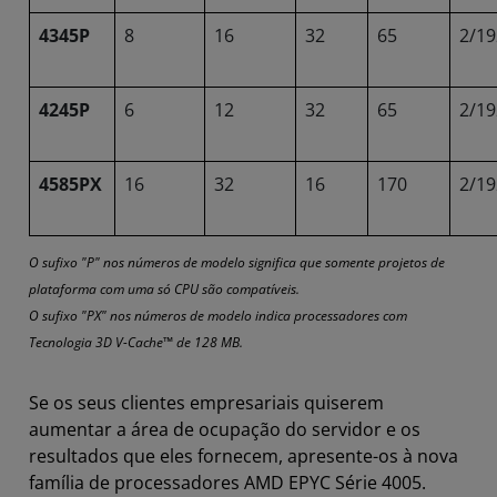
4345P
8
16
32
65
2/19
4245P
6
12
32
65
2/19
4585PX
16
32
16
170
2/19
O sufixo "P" nos números de modelo significa que somente projetos de
plataforma com uma só CPU são compatíveis.
O sufixo "PX" nos números de modelo indica processadores com
Tecnologia 3D V-Cache™ de 128 MB.
Se os seus clientes empresariais quiserem
aumentar a área de ocupação do servidor e os
resultados que eles fornecem, apresente-os à nova
família de processadores AMD EPYC Série 4005.