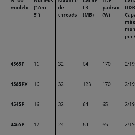
Nº do
Núcleos
Máximo
Cache
TDP
Can
modelo
(“Zen
de
L3
padrão
DDR
5”)
threads
(MB)
(W)
Cap
máx
mem
por
4565P
16
32
64
170
2/19
4585PX
16
32
128
170
2/19
4545P
16
32
64
65
2/19
4465P
12
24
64
65
2/19