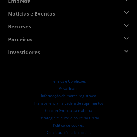
Empresa
Sobre a AMD
Notícias e Eventos
Equipe de Gerenciamento
Sala de Imprensa
Recursos
Responsibilidade Corporativa
Eventos
Oportunidades de Emprego
Central do desenvolvedor
Parceiros
Bibliotecas de Mídias
Contato AMD
Blogs
AMD Partner Hub
Investidores
Estudos de caso
Distribuidores autorizados
Webinars
Relações com investidores
Programa AMD University
Explorar os recursos
Informações Financeiras
Conselho de Administração
Termos e Condições
Documentos de Governança
Privacidade
Arquivos da SEC
Informação de marca registrada
Transparência na cadeia de suprimentos
Concorrência justa e aberta
Estratégia tributária no Reino Unido
Política de cookies
Configurações de cookies