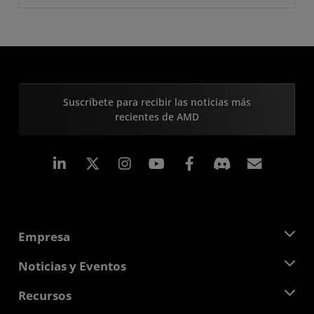
Suscríbete para recibir las noticias más
recientes de AMD
LinkedIn
Instagram
Facebook
Suscri
Empresa
Acerca de AMD
Noticias y Eventos
Equipo Directivo
Sala de prensa
Recursos
Responsabilidad corporativa
Eventos