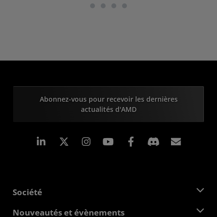
Abonnez-vous pour recevoir les dernières
actualités d'AMD
LinkedIn
Instagram
Facebook
Inscrip
Société
À propos d'AMD
Nouveautés et évènements