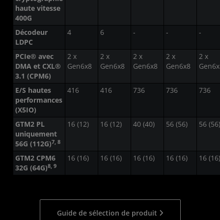
haute vitesse
400G
Décodeur
4
6
-
-
-
LDPC
PCIe® avec
2 x
2 x
2 x
2 x
2 x
DMA et CXL®
Gen6x8
Gen6x8
Gen6x8
Gen6x8
Gen6x
3.1 (CPM6)
E/S hautes
416
416
736
736
736
performances
(X5IO)
GTM2 PL
16 (12)
16 (12)
40 (40)
56 (56)
56 (56
uniquement
7, 8
56G (112G)
GTM2 CPM6
16 (16)
16 (16)
16 (16)
16 (16)
16 (16
8, 9
32G (64G)
Guide de sélection de produit