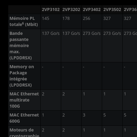
2VP3102
2VP3202
2VP3402
2VP3502
2VP36
Mémoire PL
145
178
256
327
327
6
totale
(Mbit)
Bande
137 Go/s
137 Go/s
273 Go/s
273 Go/s
273 G
passante
mémoire
max.
(LPDDR5X)
Memory on
-
-
-
-
-
Package
intégrée
(LPDDR5X)
MAC Ethernet
2
2
1
1
1
multirate
100G
MAC Ethernet
1
2
3
5
5
600G
Moteurs de
2
2
1
1
1
cryptographie