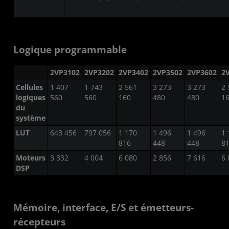
Logique programmable
2VP3102
2VP3202
2VP3402
2VP3502
2VP3602
2
Cellules
1 407
1 743
2 561
3 273
3 273
2 
logiques
560
560
160
480
480
1
du
système
LUT
643 456
797 056
1 170
1 496
1 496
1 
816
448
448
8
Moteurs
3 332
4 004
6 080
2 856
7 616
6 
DSP
Mémoire, interface, E/S et émetteurs-
récepteurs