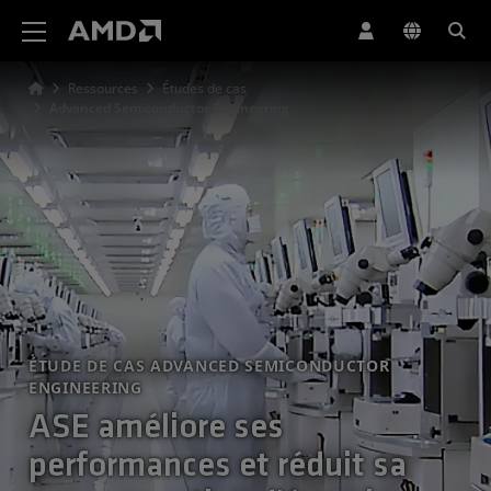
Déclaration d'accessibilité du site Web AMD
Ressources
Études de cas
Advanced Semiconductor Engineering
ÉTUDE DE CAS ADVANCED SEMICONDUCTOR
ENGINEERING
ASE améliore ses
performances et réduit sa