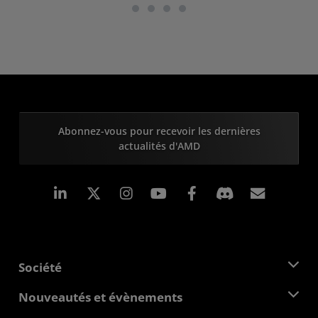
Abonnez-vous pour recevoir les dernières
actualités d'AMD
LinkedIn
Instagram
Facebook
Inscrip
Société
À propos d'AMD
Nouveautés et évènements
Équipe de direction