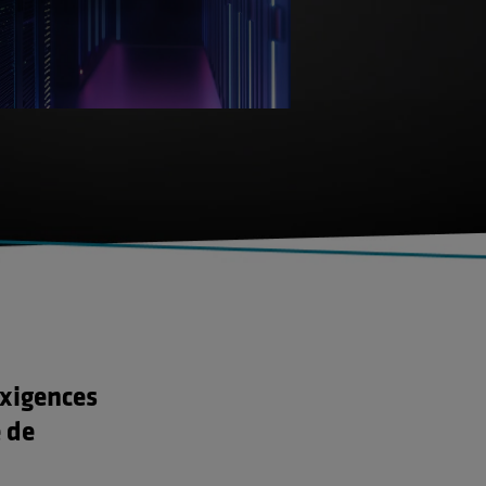
exigences
é de