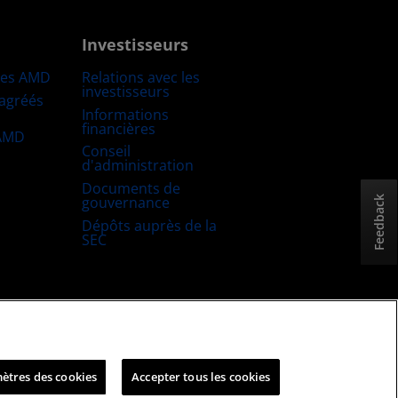
Investisseurs
res AMD
Relations avec les
investisseurs
 agréés
Informations
financières
 AMD
Conseil
d'administration
Documents de
gouvernance
Feedback
Dépôts auprès de la
SEC
uitable et ouverte
Stratégie fiscale britannique
ètres des cookies
Accepter tous les cookies