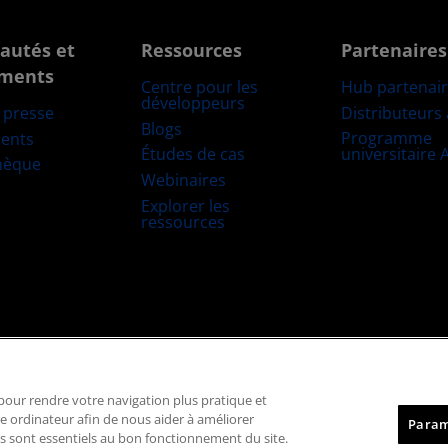
autés et
Ressources
Partenaires
ments
Centre pour les
Hub partenai
développeurs
Distributeurs
e presse
Blogs
Programme
ents
Études de cas
universitaire
hèque
Webinaires
Explorer les
ressources
Marques déposées
Transparence de la chaîne logistique
Concurrence éq
, pour rendre votre navigation plus pratique et
Politique relative aux cookies
Paramètres des cookies
re ordinateur afin de nous aider à améliorer
Param
 ils sont essentiels au bon fonctionnement du site.