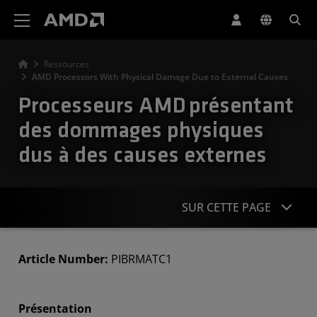
Déclaration d'accessibilité du site Web AMD
Ressources
AMD Processors With Physical Damage Due to External Causes
Processeurs AMD présentant
des dommages physiques
dus à des causes externes
SUR CETTE PAGE
Présentation
Article Number:
PIBRMATC1
Types de dommages
Présentation
Garantie limitée