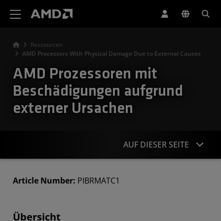
Erklärung zur Barrierefreiheit auf der AMD Website
Ressourcen
AMD Processors With Physical Damage Due to External Causes
AMD Prozessoren mit
Beschädigungen aufgrund
externer Ursachen
AUF DIESER SEITE
Übersicht
Article Number:
PIBRMATC1
Art des Schadens
Übersicht
Eingeschränkte Garantie