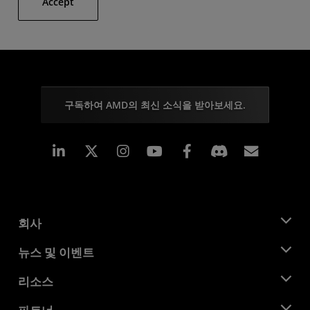
Accept
구독하여 AMD의 최신 소식을 받아보세요.
Linkedin
Instagram
Facebook
구독
회사
AMD 소개
뉴스 및 이벤트
관리팀
뉴스룸
리소스
기업의 사회적 책임
이벤트
채용
개발자 센트럴