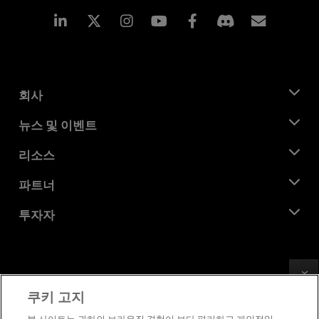
Linkedin
Instagram
Facebook
구독
회사
AMD 소개
뉴스 및 이벤트
관리팀
뉴스룸
리소스
기업의 사회적 책임
이벤트
채용
개발자 센트럴
파트너
미디어 라이브러리
문의하기
블로그
AMD 파트너 허브
투자자
사례 연구
공식 유통업체
웨비나
투자자 관계
AMD 대학 프로그램
리소스 살펴보기
재무 정보
이사위원회
Feedback
이용약관
쿠키 고지
거버넌스 문서
프라이버시
SEC 신고서
상표