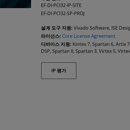
EF-DI-PCI32-IP-SITE
EF-DI-PCI32-SP-PROJ
설계 도구 지원:
Vivado Software, ISE Desi
라이선스:
Core License Agreement
디바이스 지원:
Kintex 7, Spartan 6, Artix 
DSP, Spartan II, Spartan 3, Virtex 5, Virte
IP 평가