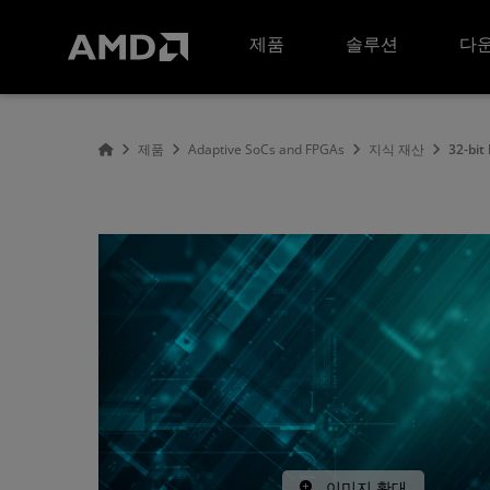
AMD 웹사이트 접근성 성명서
제품
솔루션
다운
제품
Adaptive SoCs and FPGAs
지식 재산
32-bit
이미지 확대