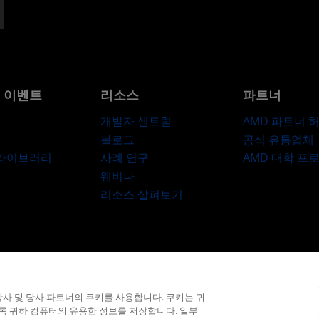
및 이벤트
리소스
파트너
개발자 센트럴
AMD 파트너 
블로그
공식 유통업체
 라이브러리
사례 연구
AMD 대학 프
웨비나
리소스 살펴보기
라이버시
상표
공급망 투명성
공정 및 공개 경쟁
영국 세금 전략
쿠키 정
사 및 당사 파트너의 쿠키를 사용합니다. 쿠키는 귀
© 2026 Advanced Micro Devices, Inc.
도록 귀하 컴퓨터의 유용한 정보를 저장합니다. 일부