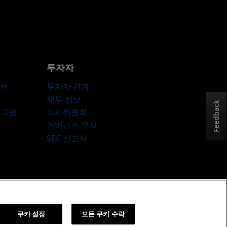
투자자
허브
투자자 관계
재무 정보
Feedback
로그램
이사위원회
거버넌스 문서
SEC 신고서
책
쿠키 설정
쿠키 설정
모든 쿠키 수락