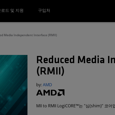
로드 및 지원
구입처
d Media Independent Interface (RMII)
Reduced Media In
(RMII)
by:
AMD
MII to RMII LogiCORE™는 "심(shim)" 코