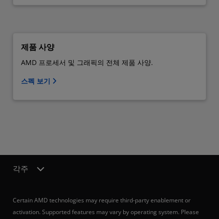
제품 사양
AMD 프로세서 및 그래픽의 전체 제품 사양.
스펙 보기
각주
Certain AMD technologies may require third-party enablement or
activation. Supported features may vary by operating system. Please