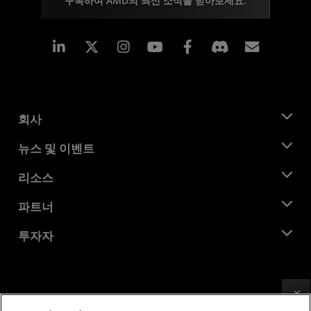
구독하여 AMD의 최신 소식을 받아보세요.
Linkedin
Instagram
Facebook
구독
회사
AMD 소개
뉴스 및 이벤트
관리팀
뉴스룸
리소스
기업의 사회적 책임
이벤트
채용
개발자 센트럴
파트너
미디어 라이브러리
문의하기
블로그
AMD 파트너 허브
투자자
사례 연구
공식 유통업체
웨비나
투자자 관계
AMD 대학 프로그램
리소스 살펴보기
재무 정보
이사위원회
이용약관