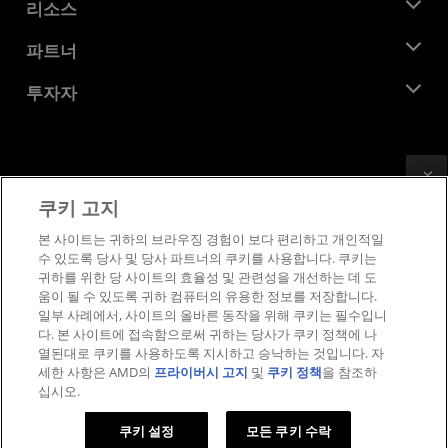
뉴스룸
리소스
기업의 사회적 책임
이벤트
채용
개발자 센트럴
파트너
미디어 라이브러리
문의하기
블로그
AMD 파트너 허브
투자자
사례 연구
공식 유통업체
웨비나
투자자 관계
AMD 대학 프로그램
리소스 살펴보기
재무 정보
이사위원회
Feedback
이용약관
쿠키 고지
거버넌스 문서
프라이버시
SEC 신고서
상표
본 사이트는 귀하의 브라우징 경험이 보다 편리하고 개인적일
수 있도록 당사 및 당사 파트너의 쿠키를 사용합니다. 쿠키는
공급망 투명성
귀하를 위한 당 사이트의 효율성 및 관련성을 개선하는 데 도
공정 및 공개 경쟁
움이 될 수 있도록 귀하 컴퓨터의 유용한 정보를 저장합니다.
영국 세금 전략
일부 사례에서, 사이트의 올바른 동작을 위해 쿠키는 필수입니
쿠키 정책
다. 본 사이트에 접속함으로써 귀하는 당사가 쿠키 정책에 나
열된대로 쿠키를 사용하도록 지시하고 승낙하는 것입니다. 자
쿠키 설정
세한 사항은 AMD의
프라이버시 고지
및
쿠키 정책
을 참조하
십시오.
© 2026 Advanced Micro Devices, Inc.
쿠키 설정
모든 쿠키 수락