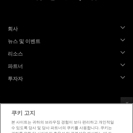
회사
AMD 소개
뉴스 및 이벤트
관리팀
뉴스룸
리소스
기업의 사회적 책임
이벤트
채용
개발자 센트럴
파트너
미디어 라이브러리
문의하기
블로그
AMD 파트너 허브
투자자
사례 연구
공식 유통업체
웨비나
투자자 관계
AMD 대학 프로그램
리소스 살펴보기
재무 정보
이사위원회
Feedback
이용약관
쿠키 고지
거버넌스 문서
프라이버시
SEC 신고서
상표
본 사이트는 귀하의 브라우징 경험이 보다 편리하고 개인적일
수 있도록 당사 및 당사 파트너의 쿠키를 사용합니다. 쿠키는
공급망 투명성