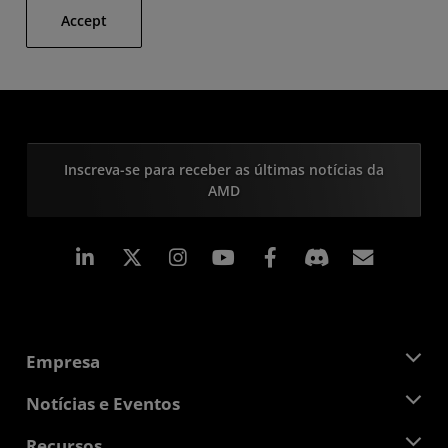
Accept
Inscreva-se para receber as últimas notícias da
AMD
Linkedin
Instagram
Facebook
Assina
Empresa
Sobre a AMD
Notícias e Eventos
Equipe de Gerenciamento
Sala de Imprensa
Recursos