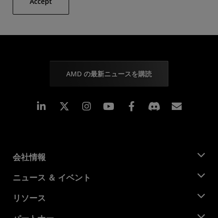
Accept
AMD の最新ニュースを購読
Linkedin
Instagram
Facebook
購読
会社情報
AMD について
ニュース ＆ イベント
役員
ニュースルーム
リソース
企業責任
イベント
キャリア
デベロッパー セントラル