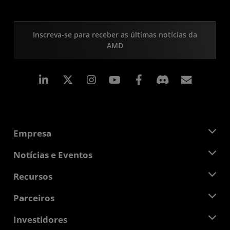
Inscreva-se para receber as últimas notícias da
AMD
Linkedin
Instagram
Facebook
Assina
Empresa
Sobre a AMD
Notícias e Eventos
Equipe de Gerenciamento
Sala de Imprensa
Recursos
Responsibilidade Corporativa
Eventos
Oportunidades de Emprego
Central do desenvolvedor
Parceiros
Bibliotecas de Mídias
Contato AMD
Blogs
AMD Partner Hub
Investidores
Estudos de caso