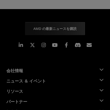
AMD の最新ニュースを購読
Linkedin
Instagram
Facebook
購読
会社情報
AMD について
ニュース ＆ イベント
役員
ニュースルーム
リソース
企業責任
イベント
キャリア
デベロッパー セントラル
パートナー
メディア ライブラリ
お問い合わせ
ブログ