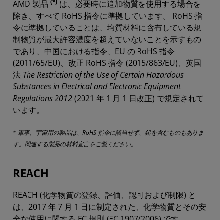
(*)
AMD 製品
は、必要時に追加物質を使用する場合を
除き、すべて RoHS 指令に準拠しています。 RoHS 指
令に準拠していることは、均質材料に含有している規
制物質が最大許容濃度を超えていないことを示すもの
であり、中国における指令、EU の RoHS 指令
(2011/65/EU)、改正 RoHS 指令 (2015/863/EU)、英国
法
The Restriction of the Use of Certain Hazardous
Substances in Electrical and Electronic Equipment
Regulations 2012
(2021 年 1 月 1 日改正) で規定されて
います。
* 軍事、宇宙用の製品は、RoHS 指令に該当せず、鉛を含むものもありま
す。関連する製品の材料宣言をご覧ください。
REACH
REACH (化学物質の登録、評価、認可および制限) と
は、2017 年 7 月 1 日に制定された、化学物質とその安
全な使用に関する EC 規則 (EC 1907/2006) です。