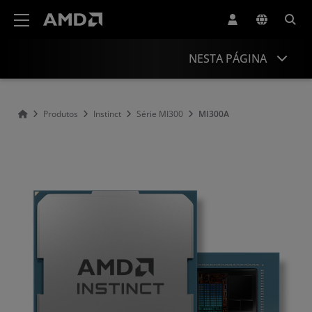
Declaração de acessibilidade do site da AMD
NESTA PÁGINA
Visão geral
Produtos
Instinct
Série MI300
MI300A
Suporte e recursos