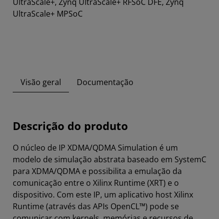
UltraScale+, Zynq UltraScale+ RFSoC DFE, Zynq
UltraScale+ MPSoC
Visão geral
Documentação
Descrição do produto
O núcleo de IP XDMA/QDMA Simulation é um
modelo de simulação abstrata baseado em SystemC
para XDMA/QDMA e possibilita a emulação da
comunicação entre o Xilinx Runtime (XRT) e o
dispositivo. Com este IP, um aplicativo host Xilinx
Runtime (através das APIs OpenCL™) pode se
comunicar com kernels, memórias e recursos de