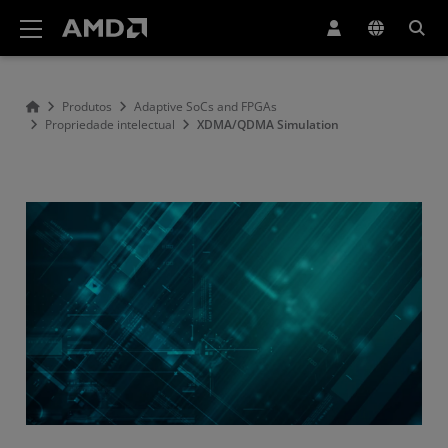
Declaração de acessibilidade do site da AMD
Produtos
Adaptive SoCs and FPGAs
Propriedade intelectual
XDMA/QDMA Simulation