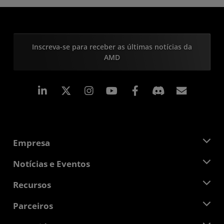
Inscreva-se para receber as últimas notícias da
AMD
Linkedin
Instagram
Facebook
Assina
Empresa
Sobre a AMD
Notícias e Eventos
Equipe de Gerenciamento
Sala de Imprensa
Recursos
Responsibilidade Corporativa
Eventos
Oportunidades de Emprego
Central do desenvolvedor
Parceiros
Bibliotecas de Mídias
Contato AMD
Blogs