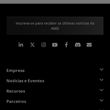
Inscreva-se para receber as últimas notícias da
AMD
Linkedin
Instagram
Facebook
Assina
Empresa
Sobre a AMD
Notícias e Eventos
Equipe de Gerenciamento
Sala de Imprensa
Recursos
Responsibilidade Corporativa
Eventos
Oportunidades de Emprego
Central do desenvolvedor
Parceiros
Bibliotecas de Mídias
Contato AMD
Blogs