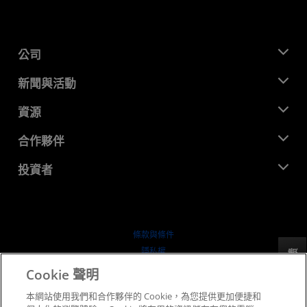
公司
關於 AMD
新聞與活動
管理團隊
新聞室
資源
企業責任
活動
招聘
開發者中心
合作夥伴
媒體庫
聯絡我們
部落格
AMD 合作夥伴中心
投資者
案例研究
授權經銷商
網路研討會
投資者關係
AMD 大學計畫
探索資源
財務資訊
董事會
條款與條件
治理文件
隱私權
反馈
行情走勢
商標
Cookie 聲明
供应链透明度
本網站使用我們和合作夥伴的 Cookie，為您提供更加便捷和
公平公開競爭