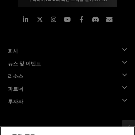
Linkedin
Instagram
Facebook
구독
회사
AMD 소개
뉴스 및 이벤트
관리팀
뉴스룸
리소스
기업의 사회적 책임
이벤트
채용
개발자 센트럴
파트너
미디어 라이브러리
문의하기
블로그
AMD 파트너 허브
투자자
사례 연구
공식 유통업체
웨비나
투자자 관계
AMD 대학 프로그램
리소스 살펴보기
재무 정보
이사위원회
Feedback
이용약관