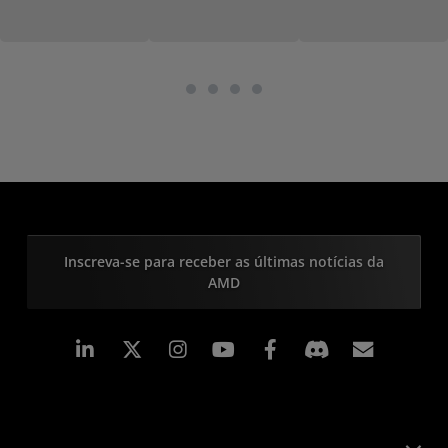
Inscreva-se para receber as últimas notícias da
AMD
Linkedin
Instagram
Facebook
Assina