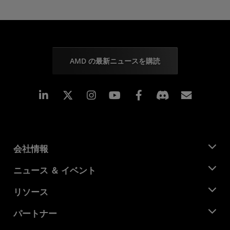
AMD の最新ニュースを購読
Linkedin
Instagram
Facebook
購読
会社情報
AMD について
ニュース ＆ イベント
役員
ニュースルーム
リソース
企業責任
イベント
キャリア
デベロッパー セントラル
パートナー
メディア ライブラリ
お問い合わせ
ブログ