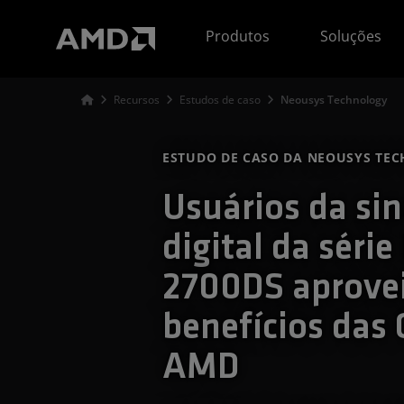
Declaração de acessibilidade do site da AMD
Produtos
Soluções
Recursos
Estudos de caso
Neousys Technology
ESTUDO DE CASO DA NEOUSYS TE
Usuários da sin
digital da séri
2700DS aprove
benefícios das
AMD