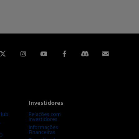
edin
Instagram
Facebook
Assinatur
Investidores
Hub
Relações com
investidores
s
Informações
Financeiras
D