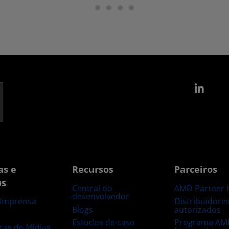
Link
as e
Recursos
Parceiros
os
Central do
AMD Partner 
desenvolvedor
Distribuidore
 Imprensa
Blogs
autorizados
s
Estudos de caso
Programa AM
ecas de Mídias