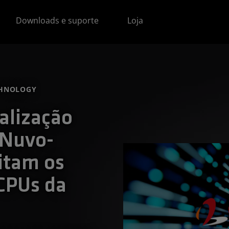
Downloads e suporte
Loja
CHNOLOGY
alização
e Nuvo-
itam os
 CPUs da