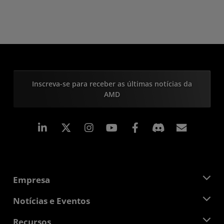
Inscreva-se para receber as últimas notícias da
AMD
Linkedin
Instagram
Facebook
Assina
Empresa
Sobre a AMD
Notícias e Eventos
Equipe de Gerenciamento
Sala de Imprensa
Recursos