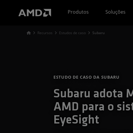
Declaração de acessibilidade do site da AMD
Produtos
Soluções
Recursos
Estudos de caso
Subaru
ESTUDO DE CASO DA SUBARU
Subaru adota 
AMD para o si
EyeSight