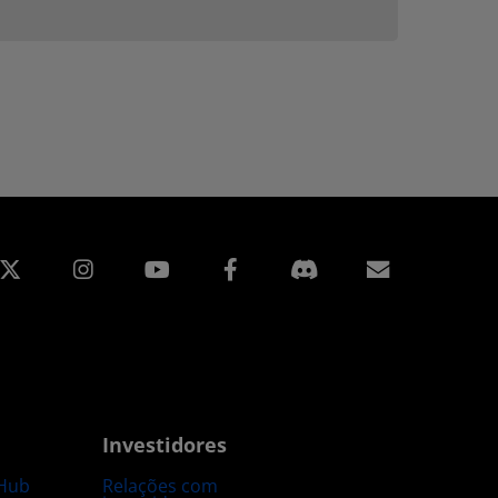
edin
Instagram
Facebook
Assinatur
Investidores
Hub
Relações com