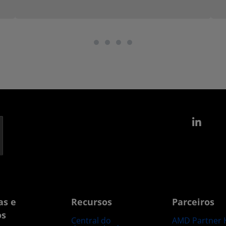
Link
as e
Recursos
Parceiros
os
Central do
AMD Partner 