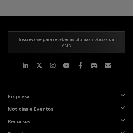
Inscreva-se para receber as últimas notícias da
AMD
Linkedin
Instagram
Facebook
Assina
Empresa
Sobre a AMD
Notícias e Eventos
Equipe de Gerenciamento
Sala de Imprensa
Recursos
Responsibilidade Corporativa
Eventos
Oportunidades de Emprego
Central do desenvolvedor