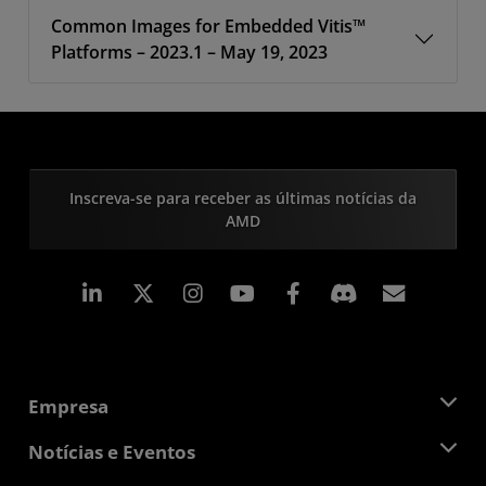
Common Images for Embedded Vitis™
Platforms – 2023.1 – May 19, 2023
Inscreva-se para receber as últimas notícias da
AMD
Linkedin
Instagram
Facebook
Assina
Empresa
Sobre a AMD
Notícias e Eventos
Equipe de Gerenciamento