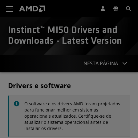
Declaração de acessibilidade do site da AMD
Instinct™ MI50 Drivers and
Downloads - Latest Version
NESTA PÁGINA
Drivers
Drivers e software
Especificações
O software e os drivers AMD foram projetados
Contato
para funcionar melhor em sistemas
operacionais atualizados. Certifique-se de
atualizar o sistema operacional antes de
instalar os drivers.