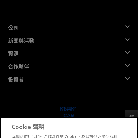
公司
關於 AMD
新聞與活動
管理團隊
新聞室
資源
企業責任
活動
招聘
開發者中心
合作夥伴
媒體庫
聯絡我們
部落格
AMD 合作夥伴中心
投資者
案例研究
授權經銷商
網路研討會
投資者關係
AMD 大學計畫
探索資源
財務資訊
董事會
條款與條件
治理文件
隱私權
反馈
行情走勢
商標
Cookie 聲明
供应链透明度
本網站使用我們和合作夥伴的 Cookie，為您提供更加便捷和