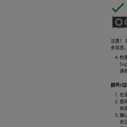
注意！​
多信息
检
Su
请
损坏/
在
查
有
确
关