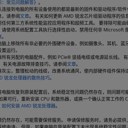
新：常见问题解答》
。
认连接到电脑的所有设备使用的都是最新的固件和驱动程序/软件包。 
息，请参阅
文章
。 有关如何更新 AMD 锐龙芯片组驱动程序的信
用任何第三方系统性能监控应用程序和超频工具。 要排除可能由硬
请使用系统配置工具执行选择性启动，禁用任何非 Microsoft 服务
章
。
电脑上移除所有非必要的外围硬件设备，例如摄像头、耳机、蓝
设置运行。
除所有另配的电脑配件，例如 PCIe® 竖插电缆或电源延长线。 有
。 有关电源故障排查技巧，请参阅
文章
。
除灰尘，整理松动的线缆，改善系统通风，使内部硬件组件保持适
MD 锐龙处理器的散热技巧
。
将电脑恢复到原装配置后，系统稳定性问题仍然存在，则问题可能出
如果可行，重新安装 CPU 和散热器，或换一个确认正常工作的 
：
如何安装 AMD 锐龙处理器
。
题仍然存在，可能需要保修服务。 申请保修服务时，请务必提供
保修申请。 但是，如果电脑在原装配置下未出现系统稳定性问题