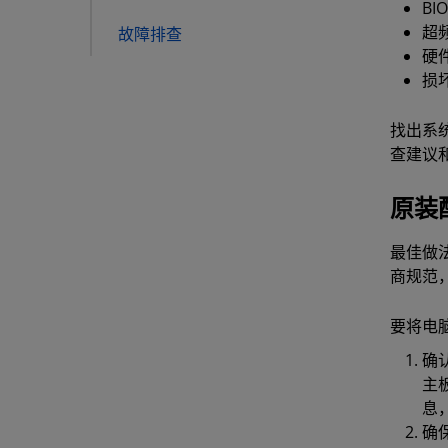
BI
超
故障排查
硬
损
找出系
查建议
原装
最佳做
商规范
要将电
确
主
息
确保