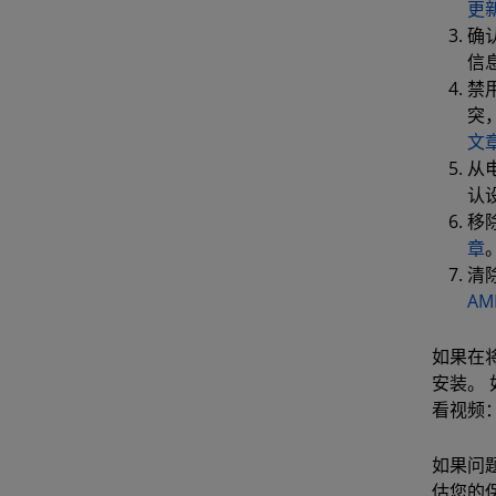
更
确
信
禁
突，
文
从
认
移
章
清
A
如果在
安装。 
看视频
如果问
估您的