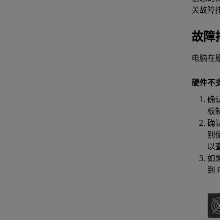
关故障
故障
电脑在
硬件不
确
板
确
别
以
如
到