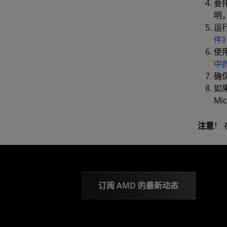
要
明，
运行
件
使用
中
确
如
Mi
注意
！​
订阅 AMD 的最新动态