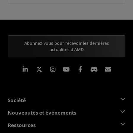
Abonnez-vous pour recevoir les dernières
actualités d'AMD
LinkedIn
Instagram
Facebook
Inscrip
Société
À propos d'AMD
Nouveautés et évènements
Équipe de direction
Salle de presse
Ressources
Responsabilité d'entreprise
Évènements