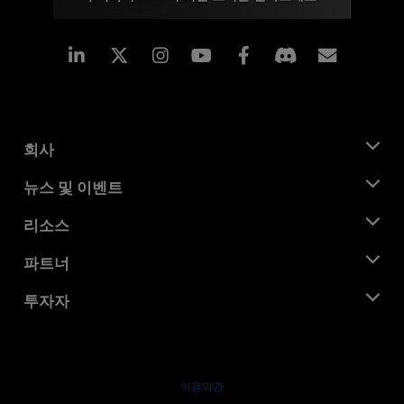
Linkedin
Instagram
Facebook
구독
회사
AMD 소개
뉴스 및 이벤트
관리팀
뉴스룸
리소스
기업의 사회적 책임
이벤트
채용
개발자 센트럴
파트너
미디어 라이브러리
문의하기
블로그
AMD 파트너 허브
투자자
사례 연구
공식 유통업체
웨비나
투자자 관계
AMD 대학 프로그램
리소스 살펴보기
재무 정보
이사위원회
이용약관
거버넌스 문서