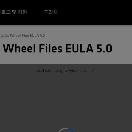
로드 및 지원
구입처
ytics Wheel Files EULA 5.0
 Wheel Files EULA 5.0