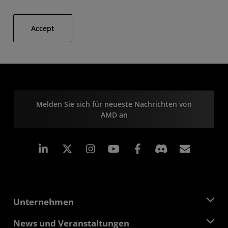
Accept
Melden Sie sich für neueste Nachrichten von
AMD an
LinkedIn
Instagram
Facebook
Abonn
Unternehmen
Über AMD
News und Veranstaltungen