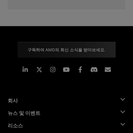
구독하여 AMD의 최신 소식을 받아보세요.
Linkedin
Instagram
Facebook
구독
회사
AMD 소개
뉴스 및 이벤트
관리팀
뉴스룸
리소스
기업의 사회적 책임
이벤트