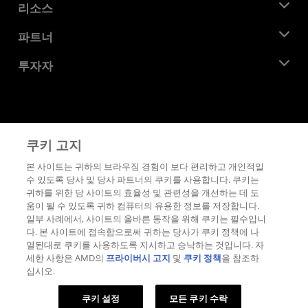
뉴스룸
리소스
기업의 사회적 책임
이벤트
채용
개발자 센트럴
파트너
미디어 라이브러리
문의하기
블로그
AMD 파트너 허브
투자자
사례 연구
공식 유통업체
웨비나
투자자 관계
AMD 대학 프로그램
리소스 살펴보기
재무 정보
이사위원회
이용약관
쿠키 고지
거버넌스 문서
프라이버시
SEC 신고서
상표
본 사이트는 귀하의 브라우징 경험이 보다 편리하고 개인적일
수 있도록 당사 및 당사 파트너의 쿠키를 사용합니다. 쿠키는
공급망 투명성
귀하를 위한 당 사이트의 효율성 및 관련성을 개선하는 데 도
공정 및 공개 경쟁
움이 될 수 있도록 귀하 컴퓨터의 유용한 정보를 저장합니다.
영국 세금 전략
일부 사례에서, 사이트의 올바른 동작을 위해 쿠키는 필수입니
쿠키 정책
다. 본 사이트에 접속함으로써 귀하는 당사가 쿠키 정책에 나
열된대로 쿠키를 사용하도록 지시하고 승낙하는 것입니다. 자
쿠키 설정
세한 사항은 AMD의
프라이버시 고지
및
쿠키 정책
을 참조하
십시오.
© 2026 Advanced Micro Devices, Inc.
쿠키 설정
모든 쿠키 수락