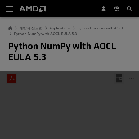
AMD 웹사이트 접근성 성명서
개발자 센트럴
Applications
Python Libraries with AOCL
Python NumPy with AOCL EULA 5.3
Python NumPy with AOCL
EULA 5.3