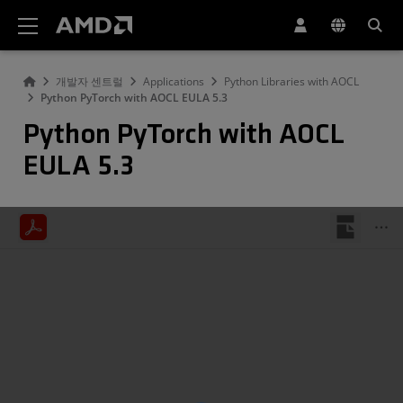
AMD 웹사이트 접근성 성명서
개발자 센트럴
Applications
Python Libraries with AOCL
Python PyTorch with AOCL EULA 5.3
Python PyTorch with AOCL
EULA 5.3