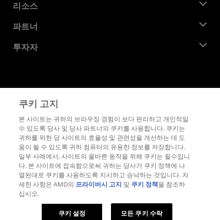
뉴스룸
리소스
기업의 사회적 책임
이벤트
채용
개발자 센트럴
파트너
미디어 라이브러리
문의하기
블로그
AMD 파트너 허브
투자자
사례 연구
공식 유통업체
웨비나
투자자 관계
AMD 대학 프로그램
리소스 살펴보기
재무 정보
이사위원회
이용약관
쿠키 고지
거버넌스 문서
프라이버시
SEC 신고서
상표
본 사이트는 귀하의 브라우징 경험이 보다 편리하고 개인적일
수 있도록 당사 및 당사 파트너의 쿠키를 사용합니다. 쿠키는
공급망 투명성
귀하를 위한 당 사이트의 효율성 및 관련성을 개선하는 데 도
공정 및 공개 경쟁
움이 될 수 있도록 귀하 컴퓨터의 유용한 정보를 저장합니다.
영국 세금 전략
일부 사례에서, 사이트의 올바른 동작을 위해 쿠키는 필수입니
쿠키 정책
다. 본 사이트에 접속함으로써 귀하는 당사가 쿠키 정책에 나
열된대로 쿠키를 사용하도록 지시하고 승낙하는 것입니다. 자
쿠키 설정
세한 사항은 AMD의
프라이버시 고지
및
쿠키 정책
을 참조하
십시오.
© 2026 Advanced Micro Devices, Inc.
쿠키 설정
모든 쿠키 수락