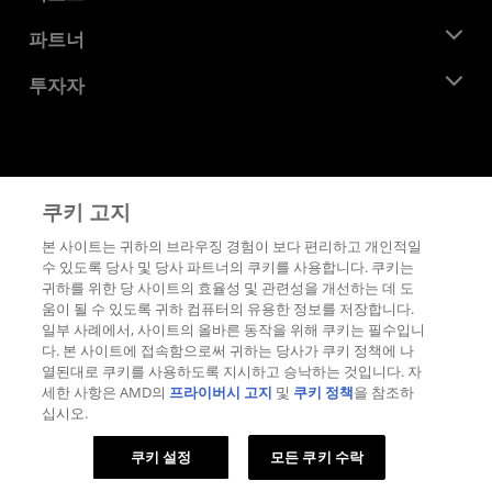
이벤트
채용
개발자 센트럴
파트너
미디어 라이브러리
문의하기
블로그
AMD 파트너 허브
투자자
사례 연구
공식 유통업체
웨비나
투자자 관계
AMD 대학 프로그램
리소스 살펴보기
재무 정보
이사위원회
이용약관
쿠키 고지
거버넌스 문서
프라이버시
SEC 신고서
상표
본 사이트는 귀하의 브라우징 경험이 보다 편리하고 개인적일
수 있도록 당사 및 당사 파트너의 쿠키를 사용합니다. 쿠키는
공급망 투명성
귀하를 위한 당 사이트의 효율성 및 관련성을 개선하는 데 도
공정 및 공개 경쟁
움이 될 수 있도록 귀하 컴퓨터의 유용한 정보를 저장합니다.
영국 세금 전략
일부 사례에서, 사이트의 올바른 동작을 위해 쿠키는 필수입니
쿠키 정책
다. 본 사이트에 접속함으로써 귀하는 당사가 쿠키 정책에 나
열된대로 쿠키를 사용하도록 지시하고 승낙하는 것입니다. 자
쿠키 설정
세한 사항은 AMD의
프라이버시 고지
및
쿠키 정책
을 참조하
십시오.
© 2026 Advanced Micro Devices, Inc.
쿠키 설정
모든 쿠키 수락