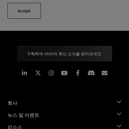
Accept
구독하여 AMD의 최신 소식을 받아보세요.
Linkedin
Instagram
Facebook
구독
회사
AMD 소개
뉴스 및 이벤트
관리팀
뉴스룸
리소스
기업의 사회적 책임