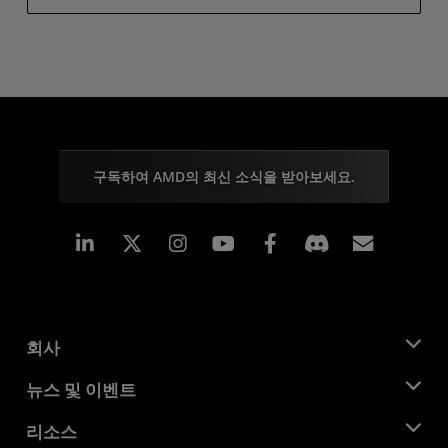
구독하여 AMD의 최신 소식을 받아보세요.
Linkedin
Instagram
Facebook
구독
회사
AMD 소개
뉴스 및 이벤트
관리팀
뉴스룸
리소스
기업의 사회적 책임