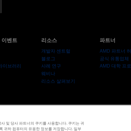
및 이벤트
리소스
파트너
개발자 센트럴
AMD 파트너 
블로그
공식 유통업체
 라이브러리
사례 연구
AMD 대학 프
웨비나
리소스 살펴보기
라이버시
상표
공급망 투명성
공정 및 공개 경쟁
영국 세금 전략
쿠키 정
사 및 당사 파트너의 쿠키를 사용합니다. 쿠키는 귀
© 2026 Advanced Micro Devices, Inc.
도록 귀하 컴퓨터의 유용한 정보를 저장합니다. 일부