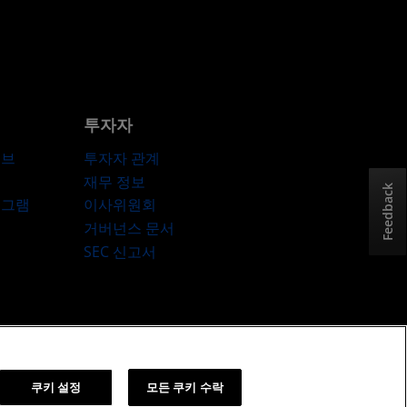
투자자
허브
투자자 관계
재무 정보
Feedback
로그램
이사위원회
거버넌스 문서
SEC 신고서
책
쿠키 설정
쿠키 설정
모든 쿠키 수락