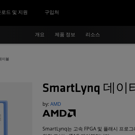
로드 및 지원
구입처
개요
제품 정보
리소스
 케이블
SmartLynq 데
by:
AMD
SmartLynq는 고속 FPGA 및 플래시 프